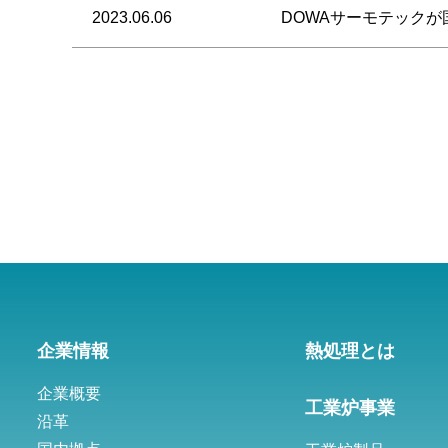
2023.06.06
DOWAサーモテックが国
投
稿
の
ペ
ー
ジ
送
企業情報
熱処理とは
り
企業概要
工業炉事業
沿革